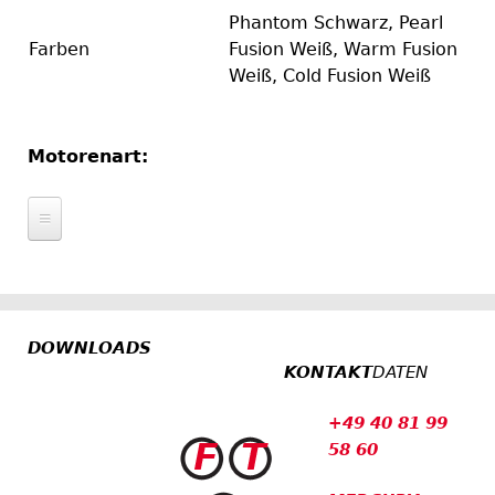
Phantom Schwarz, Pearl
Farben
Fusion Weiß, Warm Fusion
Weiß, Cold Fusion Weiß
Motorenart:
Aussenborder
Home
Motoren
DOWNLOADS
Dieselmotoren
Antriebe
KONTAKT
DATEN
Benzinmotoren
Alpha I
Propeller
Außenborder
+49 40 81 99
Bravo I
58 60
Bravo I
Zubehör
Bravo II
Bravo II