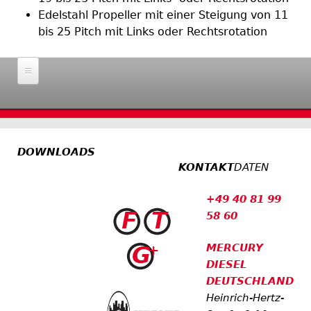
Edelstahl Propeller mit einer Steigung von 11
bis 25 Pitch mit Links oder Rechtsrotation
Home
Motoren
DOWNLOADS
Dieselmotoren
Antriebe
KONTAKT
DATEN
Benzinmotoren
Alpha I
Propeller
Außenborder
+49 40 81 99
Bravo I
58 60
Bravo I
Zubehör
Bravo II
Bravo II
SmartCraft
MERCURY
Werkstatt
Bravo III
Bravo III
DIESEL
Axius
DTS System
Gallerien
Black Max
DEUTSCHLAND
Zeus
MercMonitor
Heinrich-Hertz-
Venegance
Shop
Angebote