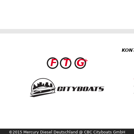
KON
©2015 Mercury Diesel Deutschland @ CBC Cityboats GmbH