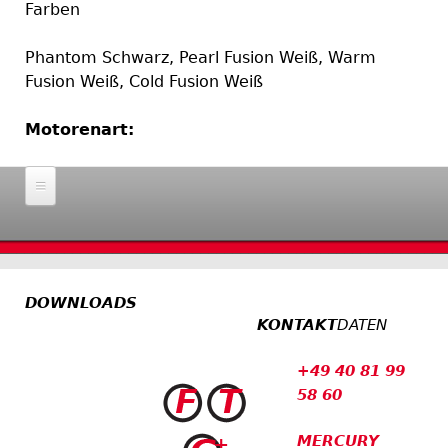
Farben
Phantom Schwarz, Pearl Fusion Weiß, Warm
Fusion Weiß, Cold Fusion Weiß
Motorenart:
Aussenborder
Home
Motoren
DOWNLOADS
Dieselmotoren
Antriebe
KONTAKT
DATEN
Benzinmotoren
Alpha I
Propeller
Außenborder
+49 40 81 99
Bravo I
58 60
Bravo I
Zubehör
Bravo II
Bravo II
SmartCraft
MERCURY
Werkstatt
Bravo III