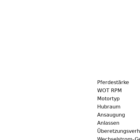
Pferdestärke
WOT RPM
Motortyp
Hubraum
Ansaugung
Anlassen
Überetzungsverhä
Wechselstrom-G