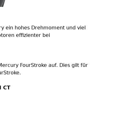
ry ein hohes Drehmoment und viel
oren effizienter bei
rcury FourStroke auf. Dies gilt für
urStroke.
I CT