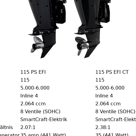
115 PS EFI
115 PS EFI CT
115
115
5.000-6.000
5.000-6.000
Inline 4
Inline 4
2.064 ccm
2.064 ccm
8 Ventile (SOHC)
8 Ventile (SOHC)
SmartCraft-Elektrik
SmartCraft-Elekt
ltnis
2.07:1
2.38:1
enerator
35 amp (441 Watt)
35 (441 Watt)